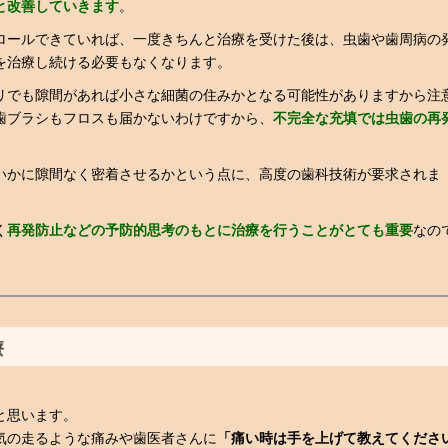
と改善していきます
。
ロールできていれば、一度きちんと治療を受けた後は、虫歯や歯周病の
を治療し続ける必要もなくなります。
リでも隙間があれば小さな細菌の住みかとなる可能性がありますから注
歯ブラシもフロスも届かないわけですから、
不完全な充填では虫歯の再
。
いかに隙間なく密着させるかという点に、高度の歯科技術が要求されま
く
再発防止などの予防的思考のもとに治療を行うことがとても重要
なの
療
と思います。
気の走るような痛みや歯医者さんに
「痛い時は手を上げて教えてくださ