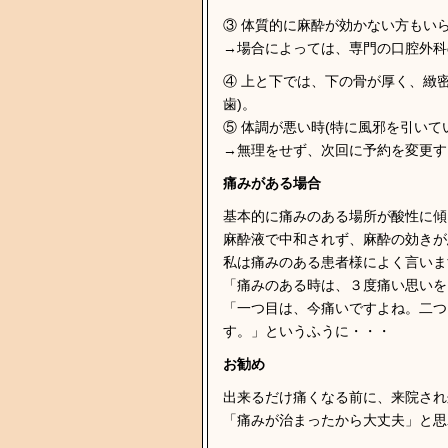
③ 体質的に麻酔が効かない方もい
→場合によっては、専門の口腔外科
④ 上と下では、下の骨が厚く、緻
歯)。
⑤ 体調が悪い時(特に風邪を引いて
→無理をせず、次回に予約を変更す
痛みがある場合
基本的に痛みのある場所が酸性に傾
麻酔液で中和されず、麻酔の効きが
私は痛みのある患者様によく言いま
「痛みのある時は、３度痛い思いを
「一つ目は、今痛いですよね。二つ
す。」というふうに・・・
お勧め
出来るだけ痛くなる前に、来院され
「痛みが治まったから大丈夫」と思