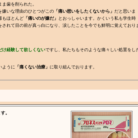
まま歯を削られた。
を嫌いな理由のひとつがこの
「痛い想いをしたくないから」
だと思いま
様もほとんど
「痛いのが嫌だ」
とおっしゃいます。かくいう私も学生時
をされて目の前が真っ白になり、涙したことを今でも鮮明に覚えており
だけ経験して欲しくない
ですし、私たちもそのような痛々しい処置をし
いように
「痛くない治療」
に取り組んでおります。
ます。